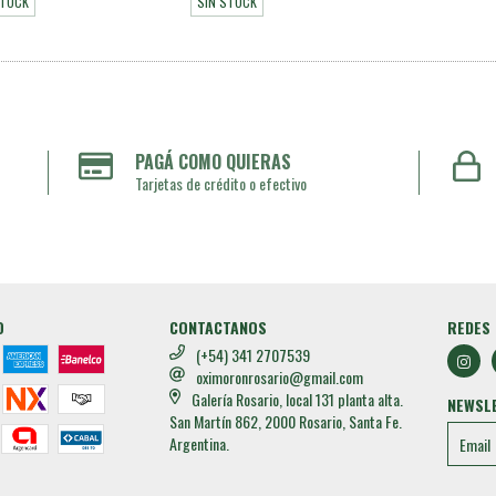
STOCK
SIN STOCK
PAGÁ COMO QUIERAS
Tarjetas de crédito o efectivo
O
CONTACTANOS
REDES 
(+54) 341 2707539
oximoronrosario@gmail.com
Galería Rosario, local 131 planta alta.
NEWSL
San Martín 862, 2000 Rosario, Santa Fe.
Argentina.