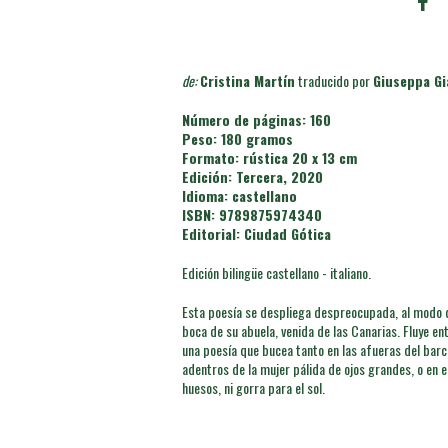
de:
Cristina Martín
traducido por
Giuseppa G
Número de páginas: 160
Peso: 180 gramos
Formato: rústica 20 x 13 cm
Edición: Tercera, 2020
Idioma: castellano
ISBN: 9789875974340
Editorial:
Ciudad Gótica
Edición bilingüe castellano - italiano.
Esta poesía se despliega despreocupada, al modo de
boca de su abuela, venida de las Canarias. Fluye ent
una poesía que bucea tanto en las afueras del barc
adentros de la mujer pálida de ojos grandes, o en e
huesos, ni gorra para el sol.