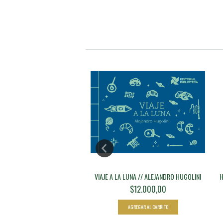
SO // BEATRIZ VIGNOLI
VIAJE A LA LUNA // ALEJANDRO HUGOLINI
H
$18.000,00
$12.000,00