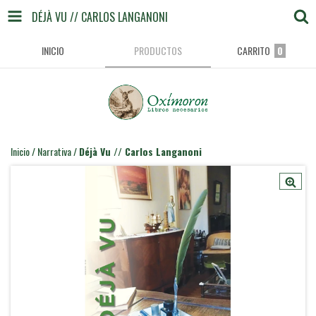
DÉJÀ VU // CARLOS LANGANONI
INICIO
PRODUCTOS
CARRITO
0
Inicio
/
Narrativa
/
Déjà Vu // Carlos Langanoni