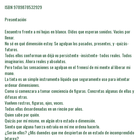
ISBN 9789878532929
Presentación:
Encuentro frente a mí hojas en blanco. Oídos que esperan sonidos. Vacíos por
llenar.
No sé en qué dimensión estoy. Se agolpan los pasados, presentes, y -quizás-
futuros.
Todos ellos conforman un déjà vu persistente -insistente- todos reales. Todos
imaginarios. Ahora reales y absolutos.
Pero todas las sensaciones se agolpan en el frenesí de mi mente al liberar mi
mano.
La tinta es un simple instrumento líquido que seguramente uso para intentar
ordenar dimensiones.
Como si comenzara a tomar conciencia de figuras. Concretas algunas de ellas y
difusas otras.
Vuelven rostros, figuras, ojos, voces.
Todas ellas desordenadas en un rincón por años.
Quien sabe por quién.
Quizás por mí mismo, en algún otro estado o dimensión.
Siento que alguna fuerza extraña en mí me ordena hacerlo.
¿Serán ellos? ¿Mis duendes que me despiertan de un estado de incomprendido
letargo?