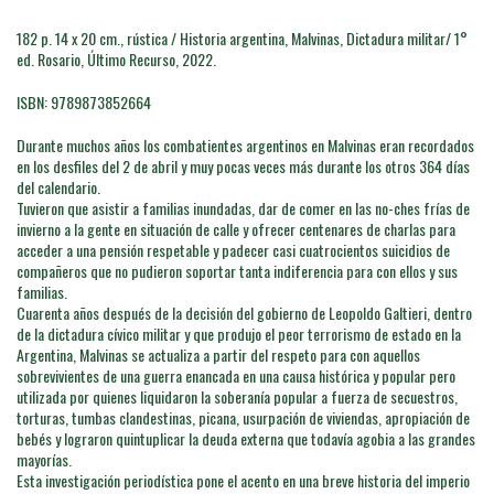
182 p. 14 x 20 cm., rústica / Historia argentina, Malvinas, Dictadura militar/ 1°
ed. Rosario, Último Recurso, 2022.
ISBN: 9789873852664
Durante muchos años los combatientes argentinos en Malvinas eran recordados
en los desfiles del 2 de abril y muy pocas veces más durante los otros 364 días
del calendario.
Tuvieron que asistir a familias inundadas, dar de comer en las no-ches frías de
invierno a la gente en situación de calle y ofrecer centenares de charlas para
acceder a una pensión respetable y padecer casi cuatrocientos suicidios de
compañeros que no pudieron soportar tanta indiferencia para con ellos y sus
familias.
Cuarenta años después de la decisión del gobierno de Leopoldo Galtieri, dentro
de la dictadura cívico militar y que produjo el peor terrorismo de estado en la
Argentina, Malvinas se actualiza a partir del respeto para con aquellos
sobrevivientes de una guerra enancada en una causa histórica y popular pero
utilizada por quienes liquidaron la soberanía popular a fuerza de secuestros,
torturas, tumbas clandestinas, picana, usurpación de viviendas, apropiación de
bebés y lograron quintuplicar la deuda externa que todavía agobia a las grandes
mayorías.
Esta investigación periodística pone el acento en una breve historia del imperio