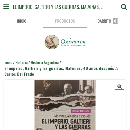
EL IMPERIO, GALTIERI Y LAS GUERRAS. MALVINAS, 40 AÑOS DESPUÉS // CARLOS DEL FRADE
INICIO
PRODUCTOS
CARRITO
0
Inicio
/
Historia
/
Historia Argentina
/
El imperio, Galtieri y las guerras. Malvinas, 40 años después //
Carlos Del Frade