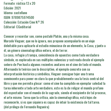
Formato: rústica 13 x 20
Edición: 2021
Idioma: castellano
ISBN: 9789875974500
Colección: Estación Cine N.º 26
Editorial: CGeditorial
Conocer y recordar son, como postuló Platón, una y la misma cosa.
Marcelo Vieguer, que no lo ignora, nos propone acompañarlo en un viaje
deleitable para aplicarlo al estudio minucioso de un elemento, la Casa, y junto a
él, un género cinematográfico entero, el de terror.
La casa, refugio y trampa, coincidencia de opuestos como todo verdadero
símbolo, es explorada en sus múltiples valencias y rastreada desde el ejemplo
señero de Poe hasta algunos recientes avatares en el cine de todo el mundo.
Alternando lo teórico con lo descriptivo, el ejemplo concreto con su
interpretación histórica y simbólica, Vieguer consigue tejer una trama
convincente para poner en claro la que probablemente sea la tesis central del
libro y que me permito glosar: como el cine ha cumplido en ejemplar soledad la
tarea inherente a todo arte verdadero, esto es la de religar el mundo profano
del espectador con el mundo de lo sagrado, siendo el excipiente de tal proceso,
el arte mismo. Tarea que la crítica, aún la cinematográfica, está lejos de
reconocerle, si es que siquiera es capaz de intuir la existencia de tal tarea.
(del prólogo de Fernando Regueira)