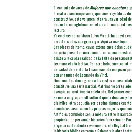
El conjunto de voces de
Mujeres que cuentan
sup
literatura contemporánea, que construye libros de
constructivo, este volumen integra una variedad de 
dos criterios aglutinantes; el aura de cada texto e
lectura.
Ya en otras obras María Luisa Miretti ha puesto en 
caracterizadas con gran vigor. Aquí va más lejos.
Las piezas del tomo, cuyas extensiones dejan que cu
mayoría presentan narración directa: una maestra se
asiste a la cruda realidad de la falta de presupuest
terminar el año lectivo. Por otro lado, cuentos int
densidad del relato: la fascinación de una joven p
con una musa de Leonardo da Vinci.
Doce cuentos dan ingreso a las vastas e inescrutab
constituye una serie parcial. Matrimonio arregla
escapistas, matrimonio celebrado. Del primer caso:
se une a un grupo multicultural que la deja ser y h
disímiles, otra pequeña serie reúne algunos cuentos
anécdotas suscitan en las propias mujeres que cue
Artificios complejos son la mixtura entre la narra
propiedad de personaje histórico (una reina de Port
erige un contundente revisionismo: ella llegó al tro
la historia bíblica en torno a Salomé y la obra tea