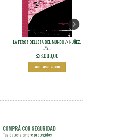
LA FEROZ BELLEZA DEL MUNDO // NUÑEZ,
EL NOMBRE DEL DIABLO //
JAV...
LÓPEZ -...
$28.000,00
$26.000,00
COMPRÁ CON SEGURIDAD
Tus datos siempre protegidos