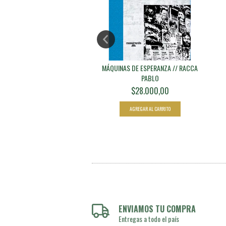
ERÓN Y OTROS RELATOS
MÁQUINAS DE ESPERANZA // RACCA
CURIOSOS // S...
PABLO
$20.000,00
$28.000,00
ENVIAMOS TU COMPRA
Entregas a todo el país