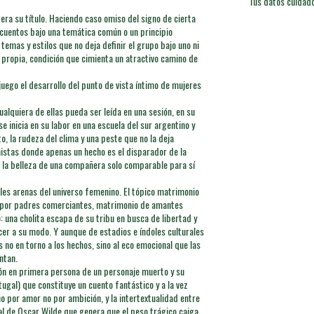
Tus datos cuidad
era su título. Haciendo caso omiso del signo de cierta
 cuentos bajo una temática común o un principio
temas y estilos que no deja definir el grupo bajo uno ni
s propia, condición que cimienta un atractivo camino de
juego el desarrollo del punto de vista íntimo de mujeres
alquiera de ellas pueda ser leída en una sesión, en su
 inicia en su labor en una escuela del sur argentino y
o, la rudeza del clima y una peste que no la deja
imistas donde apenas un hecho es el disparador de la
or la belleza de una compañera solo comparable para sí
les arenas del universo femenino. El tópico matrimonio
do por padres comerciantes, matrimonio de amantes
 una cholita escapa de su tribu en busca de libertad y
acer a su modo. Y aunque de estadios e índoles culturales
 no en torno a los hechos, sino al eco emocional que las
ntan.
ción en primera persona de un personaje muerto y su
ugal) que constituye un cuento fantástico y a la vez
no por amor no por ambición, y la intertextualidad entre
tral de Oscar Wilde que genera que el peso trágico caiga