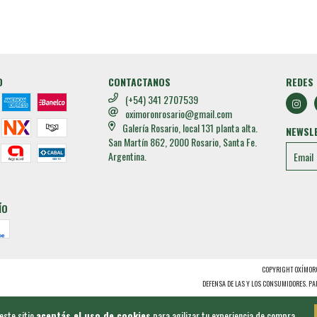
O
CONTACTANOS
REDES 
(+54) 341 2707539
oximoronrosario@gmail.com
Galería Rosario, local 131 planta alta.
NEWSL
San Martín 862, 2000 Rosario, Santa Fe.
Argentina.
ÍO
COPYRIGHT OXÍMORO
DEFENSA DE LAS Y LOS CONSUMIDORES. P
este sitio
aceptás el uso de cookies
para agilizar tu experiencia de compra.