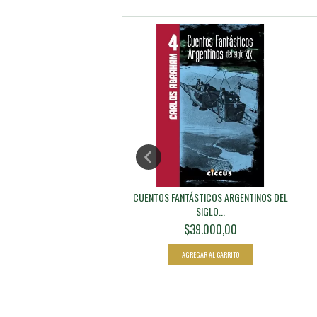
BRA COMÚN // ANTOLOGÍA
CUENTOS FANTÁSTICOS ARGENTINOS DEL
SIGLO...
$20.000,00
$39.000,00