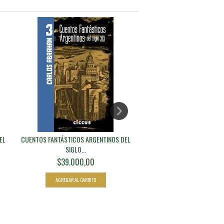
EL
CUENTOS FANTÁSTICOS ARGENTINOS DEL
PEQUEÑO LETARGO INVERNAL
SIGLO...
CARRIZ...
$39.000,00
$16.800,00