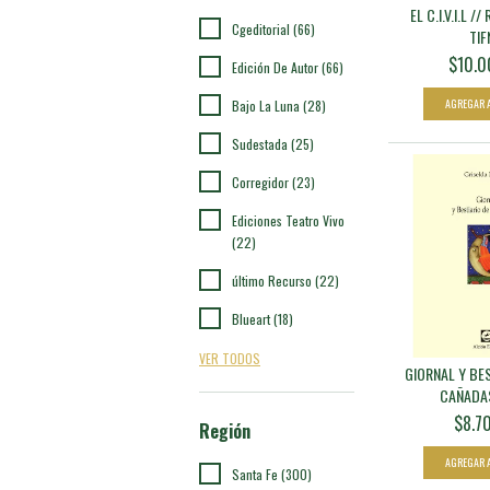
EL C.I.V.I.L 
Cgeditorial (66)
TIF
$10.0
Edición De Autor (66)
Bajo La Luna (28)
Sudestada (25)
Corregidor (23)
Ediciones Teatro Vivo
(22)
último Recurso (22)
Blueart (18)
VER TODOS
GIORNAL Y BES
CAÑADAS 
$8.7
Región
Santa Fe (300)